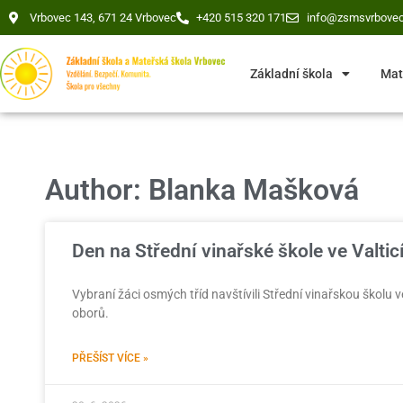
Vrbovec 143, 671 24 Vrbovec
+420 515 320 171
info@zsmsvrbovec
Základní škola
Mat
Author:
Blanka Mašková
Den na Střední vinařské škole ve Valtic
Vybraní žáci osmých tříd navštívili Střední vinařskou školu 
oborů.
PŘEŠÍST VÍCE »