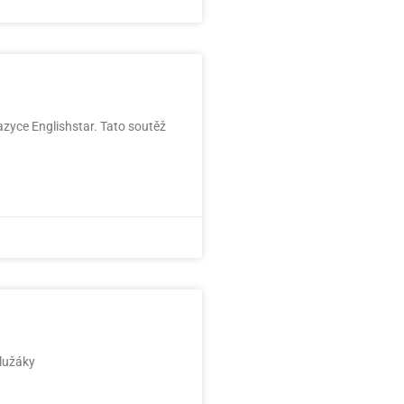
jazyce Englishstar. Tato soutěž
olužáky