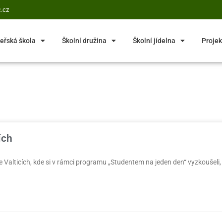
.cz
eřská škola
Školní družina
Školní jídelna
Projek
ích
ve Valticích, kde si v rámci programu „Studentem na jeden den“ vyzkoušeli