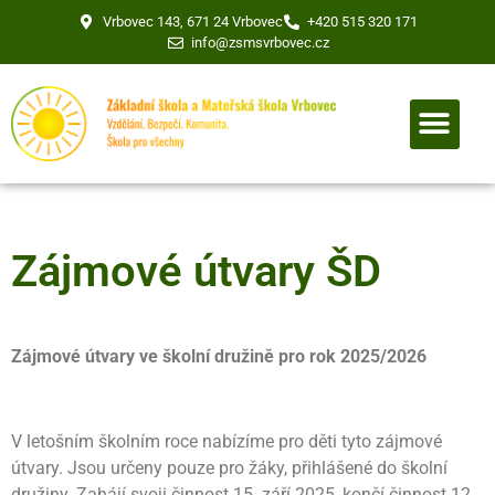
Vrbovec 143, 671 24 Vrbovec
+420 515 320 171
info@zsmsvrbovec.cz
Zájmové útvary ŠD
Zájmové útvary ve školní družině pro rok 2025/2026
V letošním školním roce nabízíme pro děti tyto zájmové
útvary. Jsou určeny pouze pro žáky, přihlášené do školní
družiny. Zahájí svoji činnost 15. září 2025, končí činnost 12.