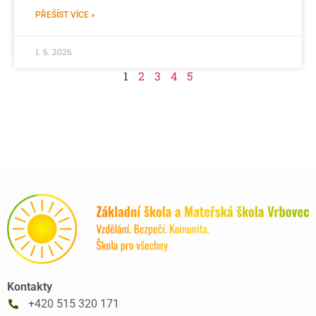
PŘEŠÍST VÍCE »
1. 6. 2026
1
2
3
4
5
Kontakty
+420 515 320 171