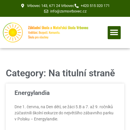
Vrbovec 143, 671 24 Vrbovec
+420 515 320 171
info@zsmsvrbovec.cz
Category: Na titulní straně
Energylandia
Dne 1. června, na Den dětí, se žáci 5.B a 7. až 9. ročníků
zúčastnili školní exkurze do největšího zábavního parku
v Polsku – Energylandie.