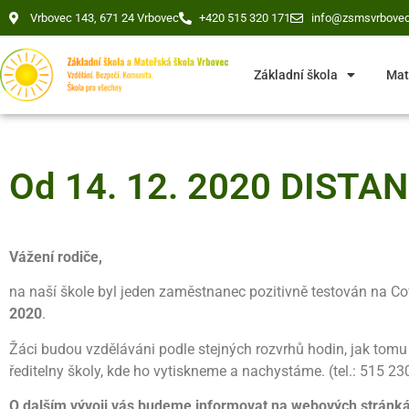
Vrbovec 143, 671 24 Vrbovec
+420 515 320 171
info@zsmsvrbovec
Základní škola
Mat
Od 14. 12. 2020 DISTA
Vážení rodiče,
na naší škole byl jeden zaměstnanec pozitivně testován na C
2020
.
Žáci budou vzděláváni podle stejných rozvrhů hodin, jak tomu b
ředitelny školy, kde ho vytiskneme a nachystáme. (tel.: 515 2
O dalším vývoji vás budeme informovat na webových stránkác