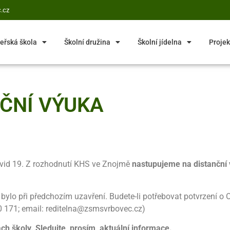
.cz
eřská škola
Školní družina
Školní jídelna
Projek
NČNÍ VÝUKA
ovid 19. Z rozhodnutí KHS ve Znojmě
nastupujeme na distanční 
ylo při předchozím uzavření. Budete-li potřebovat potvrzení o O
30 171; email: reditelna@zsmsvrbovec.cz)
h školy. Sledujte, prosím, aktuální informace.