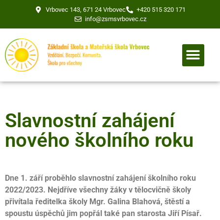
Vrbovec 143, 671 24 Vrbovec
+420 515 320 171
info@zsmsvrbovec.cz
Slavnostní zahájení
nového školního roku
Dne 1. září proběhlo slavnostní zahájení školního roku
2022/2023. Nejdříve všechny žáky v tělocvičně školy
přivítala ředitelka školy Mgr. Galina Blahová, štěstí a
spoustu úspěchů jim popřál také pan starosta Jiří Písař.