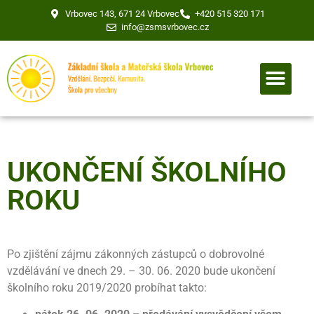
Vrbovec 143, 671 24 Vrbovec
+420 515 320 171
info@zsmsvrbovec.cz
UKONČENÍ ŠKOLNÍHO
ROKU
Po zjištění zájmu zákonných zástupců o dobrovolné
vzdělávání ve dnech 29. – 30. 06. 2020 bude ukončení
školního roku 2019/2020 probíhat takto: