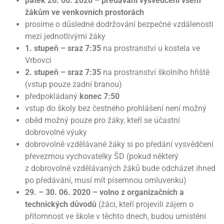
pátek 26. 06. 2020 – předávání vysvědčení všem
žákům ve venkovních prostorách
prosíme o důsledné dodržování bezpečné vzdálenosti
mezi jednotlivými žáky
1. stupeň – sraz 7:35
na prostranství u kostela ve
Vrbovci
2. stupeň – sraz 7:35
na prostranství školního hřiště
(vstup pouze zadní branou)
předpokládaný
konec 7:50
vstup do školy bez čestného prohlášení není možný
oběd možný pouze pro žáky, kteří se účastní
dobrovolné výuky
dobrovolně vzdělávané žáky si po předání vysvědčení
převezmou vychovatelky ŠD (pokud některý
z dobrovolně vzdělávaných žáků bude odcházet ihned
po předávání, musí mít písemnou omluvenku)
29. – 30. 06. 2020 – volno z organizačních a
technických důvodů
(žáci, kteří projevili zájem o
přítomnost ve škole v těchto dnech, budou umístěni